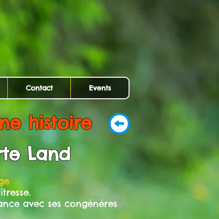
Contact
Events
ne histoire
rte Land
ge.
tresse.
nance avec ses congénères