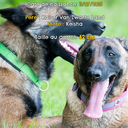
Date de naissance:
11/07/2015
Père
: Kaiser Van Zwarte Land
Mère
: Keisha
Taille au garrot:
62 cm