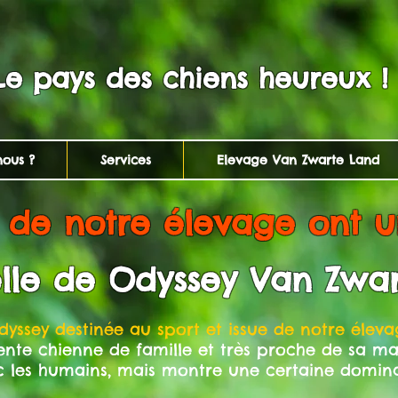
Le pays des chiens heureux !
ous ?
Services
Elevage Van Zwarte Land
 de notre élevage ont u
elle de Odyssey Van Zwa
dyssey destinée au sport et issue de notre éleva
ente chienne de famille et très proche de sa maî
vec les humains, mais montre une certaine domi