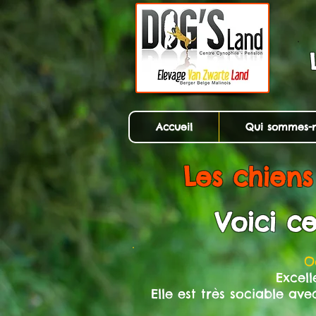
Accueil
Qui sommes-n
Les chiens
Voici c
O
Excell
Elle est très sociable a