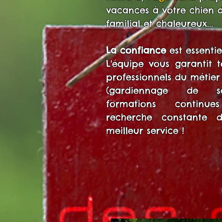
vacances à votre chien 
familial et chaleureux...
La confiance
est essenti
L'équipe vous garantit t
professionnels du métier 
(gardiennage de sécu
formations continues
recherche constante 
meilleur service !