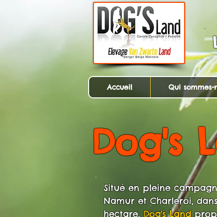
Accueil
Qui sommes-n
Dog's 
Situé en pleine campagne
Namur et Charleroi, dans
hectare,
Dog's Land
propo