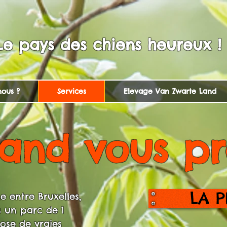
Le pays des chiens heureux !
ous ?
Services
Elevage Van Zwarte Land
Land vous pr
LA 
 entre Bruxelles,
 un parc de 1
se de vraies