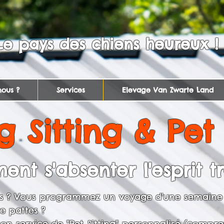
Le pays des chiens heureux !
ous ?
Services
Elevage Van Zwarte Land
 Sitting & Pet 
ent s'absenter l'esprit t
rs ? Vous programmez un voyage d'une semaine
e pattes ?
n service de "Pet Sitting" personnalisé (compre