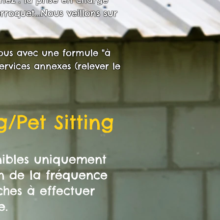
roquet...Nous veillons sur
ous avec une formule "à
ervices annexes (relever le
g/Pet Sitting
onibles uniquement
on de la fréquence
hes à effectuer
e.