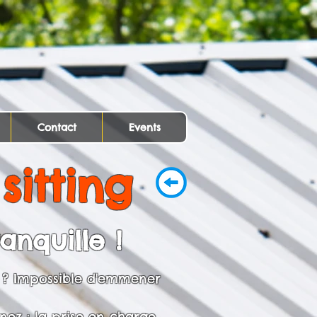
Contact
Events
sitting
ranquille !
 ? Impossible d'emmener
nez : la prise en charge