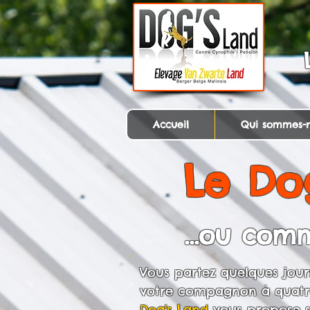
Accueil
Qui sommes-n
Le Dog
...ou comm
Vous partez quelques jou
votre compagnon à quatr
Dog's Land
vous propose so