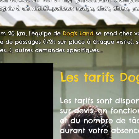
ie à domicile)...poisson rouge, chat, chien, per
m 20 km, l'équipe de
Dog's Land
se rend chez v
e de passages (1/2h sur place à chaque visite), s
es...), autres demandes spécifiques...
Les tarifs Do
Les tarifs sont disp
sur devis, en foncti
et du nombre de tâc
durant votre absenc