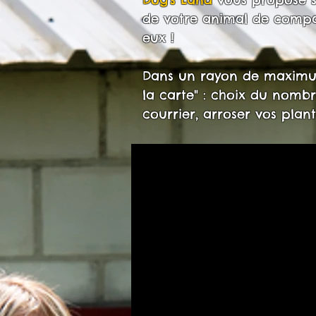
de votre animal de compagn
eux !
Dans un rayon de maximu
la carte" : choix du nombr
courrier, arroser vos plant