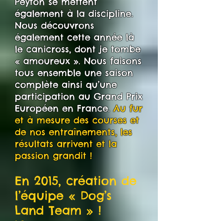
Peyton se mettent
également à la discipline.
Nous découvrons
également cette année là
le canicross, dont je tombe
« amoureux ». Nous faisons
tous ensemble une saison
complète ainsi qu’une
participation au Grand Prix
Européen en France.
Au fur
et à mesure des courses et
de nos entraînements, les
résultats arrivent et la
passion grandit !
En 2015, création de
l’équipe « Dog’s
Land Team » !