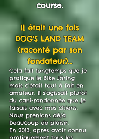
course.
Il était une fois
DOG'S LAND TEAM
(raconté par son
fondateur)...
Cela fait longtemps que je
pratique le Bike Jöring
mais c’était tout à fait en
amateur. Il s'agissait plutôt
du cani-randonnée que je
faisais avec mes chiens.
Nous prenions déjà
beaucoup de plaisir.
En 2013, après avoir connu
pratiquement tous les