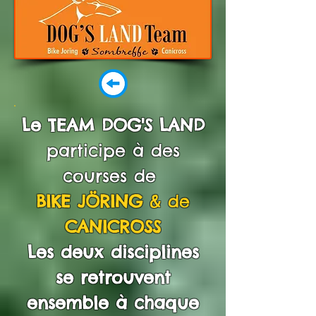
Le TEAM DOG'S LAND
participe à des
courses de
BIKE JÖRING
& de
CANICROSS
Les deux disciplines
se retrouvent
ensemble à chaque