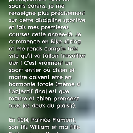
sports canins, je me
renseigne plus précisément
sur cette discipline sportive
et fais mes premières
courses cette année-là. Je
commence en Bike Jöring
et me rends compte très
vite qu’il va falloir travailler
dur ! C'est vraiment un
sport entier où chien et
maître doivent être en
harmonie totale (même si
l’objectif final est que
maître et chien prennent
tous les deux du plaisir).
En 2014, Patrice Flament,
son fils William et ma fille