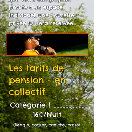
profite d'un
espace
individuel
, une courette
privée lui sera réservée.
Les tarifs de
pension - en
collectif
Catégorie 1 .....................
16€/Nuit
(Beagle, cocker, caniche, basset,