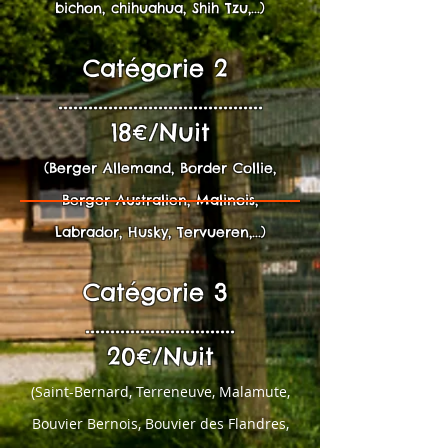
bichon, chihuahua, Shih Tzu,...)
Catégorie 2
.........................................
18€/Nuit
(Berger Allemand, Border Collie,
Berger Australien, Malinois,
Labrador, Husky, Tervueren,...)
Catégorie 3
..............................
20€/Nuit
(Saint-Bernard, Terreneuve, Malamute,
Bouvier B
ernois, Bouvier des Flandres,