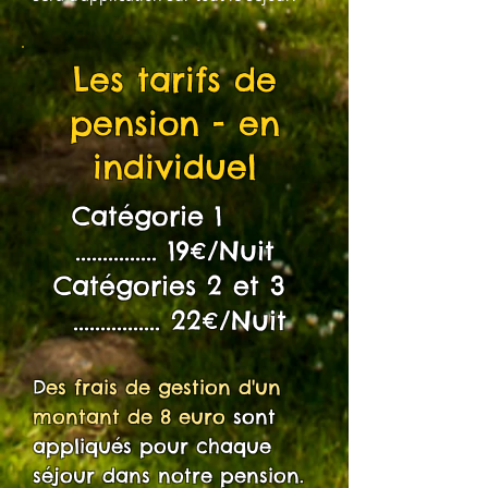
Les tarifs de
pension - en
individuel
Catégorie 1
............... 19€/Nuit
Catégories 2 et 3
................ 22€/Nuit
D
es frais de gestion d'un
montant de 8 euro
sont
appliqués pour chaque
séjour dans notre pension.