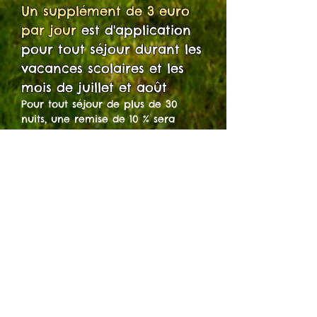
Un supplément de 3 euro
par jour
est d'ap
plication
pour tout séjour durant les
vacances scolaires et les
mois de juillet et août
Pour tout séjour de plus de 30
nuits, une remise de 10 % sera
d'application sur tout le séjour.
Si vous avez plusieurs chiens de
même taille et que ceux-ci peuvent
être hébergés ensemble et avec
d'autres chiens, une remise de 5%
sera d'application sur tout le séjour.
Les tarifs de nos
"petits plus"
La promenade