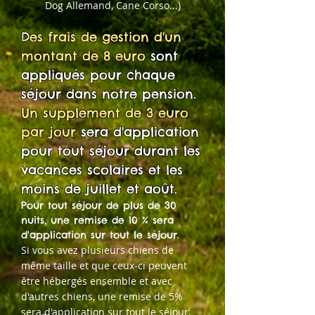
Dog Allemand, Cane Corso...)
D
es frais de gestion d'un
montant de 8 euro
sont
appliqués pour chaque
séjour dans notre pension.
Un supplément de 3 euro
par jour
sera d'ap
plication
pour tout séjour durant les
vacances scolaires et les
moins de juillet et août.
Pour tout séjour de plus de 30
nuits, une remise de 10 % sera
d'application sur tout le séjour.
Si vous avez plusieurs chiens de
même taille et que ceux-ci peuvent
être hébergés ensemble et avec
d'autres chiens, une remise de 5%
sera d'application sur tout le séjour.